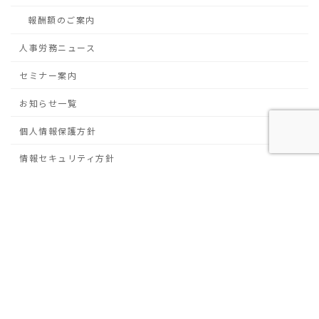
報酬額のご案内
人事労務ニュース
セミナー案内
お知らせ一覧
個人情報保護方針
情報セキュリティ方針
サービス案内
労働保険・社会保険事務代行
労務・人事コンサルティング
就業規則作成
助成金診断・申請