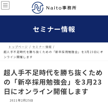
コ
ナ
ン
ビ
テ
ゲ
ン
ー
セミナー情報
ツ
シ
へ
ョ
ス
ン
キ
に
トップページ
セミナー情報
ッ
移
超人手不足時代を勝ち抜くための「新卒採用勉強会」を3月23日にオ
プ
動
ンライン開催します
超人手不足時代を勝ち抜くため
の「新卒採用勉強会」を3月23
日にオンライン開催します
2021年2月25日